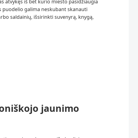
as atvykęs iš bet kurio miesto pasidžiaugia
os puodelio galima neskubant skanauti
rbo saldainių, išsirinkti suvenyrą, knygą,
koniškojo jaunimo