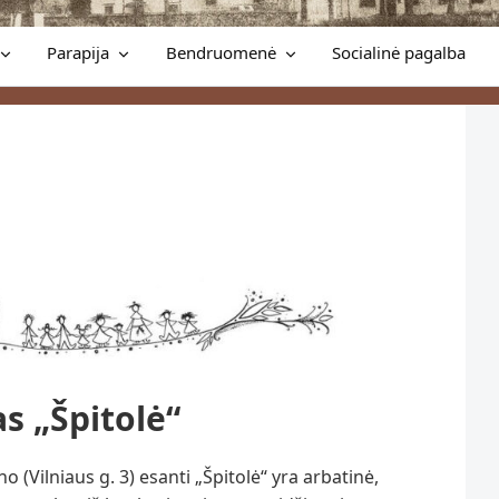
Parapija
Bendruomenė
Socialinė pagalba
s „Špitolė“
 (Vilniaus g. 3) esanti „Špitolė“ yra arbatinė,