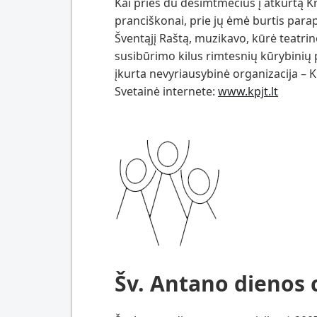
Kai prieš du dešimtmečius į atkurtą K
pranciškonai, prie jų ėmė burtis para
Šventąjį Raštą, muzikavo, kūrė teatrin
susibūrimo kilus rimtesnių kūrybinių 
įkurta nevyriausybinė organizacija – 
Svetainė internete:
www.kpjt.lt
Šv. Antano dienos 