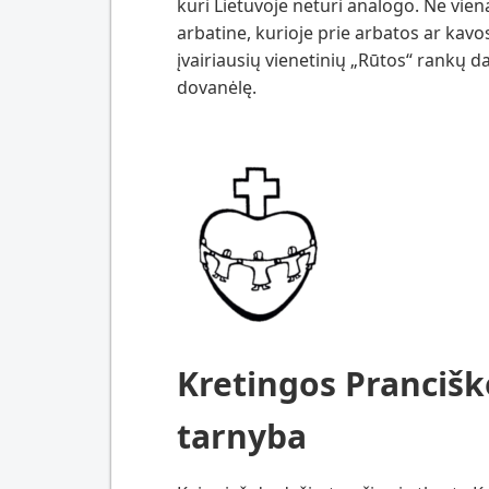
kuri Lietuvoje neturi analogo. Ne vien
arbatine, kurioje prie arbatos ar kav
įvairiausių vienetinių „Rūtos“ rankų da
dovanėlę.
Kretingos Pranciš
tarnyba