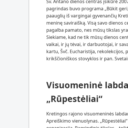
Šv. Antano dienos centras įsikūrė 2007
pagrindas buvo programa „Būkit geri, j
paauglių iš vargingai gyvenančių Kre
meninę saviraišką. Visą savo dienos c
pagalba pamato, nes mūsų tikslas yra
Siekiame, kad ne tik mūsų dienos centr
vaikai, ir jų tėvai, ir darbuotojai, ir s
kartu, Švč. Eucharistija, rekolekcijos, 
krikščioniškos stovyklos ir pan. Sveta
Visuomeninė labda
„Rūpestėliai“
Kretingos rajono visuomeninės labdaro
Apreiškimo vienuolynas. „Rūpestėliai
organizacija. Pagrindinis tikslas – te