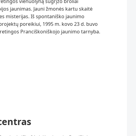
retingos vienuolyną sugrįžo broliai
pijos jaunimas. Jauni žmonės kartu skaitė
es misterijas. Iš spontaniško jaunimo
projektų poreikiui, 1995 m. kovo 23 d. buvo
Kretingos Pranciškoniškojo jaunimo tarnyba.
centras