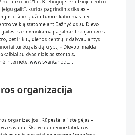
 m. lapkričio 21 d. Kretingoje. Pradžioje centro
eigu galit“, kurios pagrindinis tikslas –
tingos r. šeimų užimtumo skatinimas per
entro veiklą statome ant Bažnyčios su Dievo
 gailestis ir nemokama pagalba stokojantiems.
o, bet ir kitų dienos centrų ir dalyvaujantys
avanoriai turėtų aiškią kryptį – Dievop: malda
pokalbiai su dvasiniais asistentais,
inė internete:
www.svantanodc.lt
ros organizacija
s organizacijos „Rūpestėliai“ steigėjas –
“ yra savanoriška visuomeninė labdaros
ikti dvasinę ir materialinę paramą žmonėms,