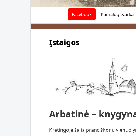
Kretingos Pranciškonai
Facebook
Pamaldų tvarka
Įstaigos
Arbatinė – knygyna
Kretingoje šalia pranciškonų vienuolyno